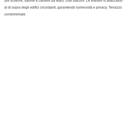
(tre schermi, salone e camere da letto). Due balconi. Le finestre si affacciano
al di sopra degli edifici circostanti, garantendo luminosità e privacy. Terrazzo
condominiale.