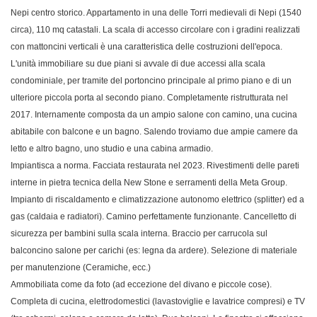
Nepi centro storico. Appartamento in una delle Torri medievali di Nepi (1540
circa), 110 mq catastali. La scala di accesso circolare con i gradini realizzati
con mattoncini verticali è una caratteristica delle costruzioni dell'epoca.
L'unità immobiliare su due piani si avvale di due accessi alla scala
condominiale, per tramite del portoncino principale al primo piano e di un
ulteriore piccola porta al secondo piano. Completamente ristrutturata nel
2017. Internamente composta da un ampio salone con camino, una cucina
abitabile con balcone e un bagno. Salendo troviamo due ampie camere da
letto e altro bagno, uno studio e una cabina armadio.
Impiantisca a norma. Facciata restaurata nel 2023. Rivestimenti delle pareti
interne in pietra tecnica della New Stone e serramenti della Meta Group.
Impianto di riscaldamento e climatizzazione autonomo elettrico (splitter) ed a
gas (caldaia e radiatori). Camino perfettamente funzionante. Cancelletto di
sicurezza per bambini sulla scala interna. Braccio per carrucola sul
balconcino salone per carichi (es: legna da ardere). Selezione di materiale
per manutenzione (Ceramiche, ecc.)
Ammobiliata come da foto (ad eccezione del divano e piccole cose).
Completa di cucina, elettrodomestici (lavastoviglie e lavatrice compresi) e TV