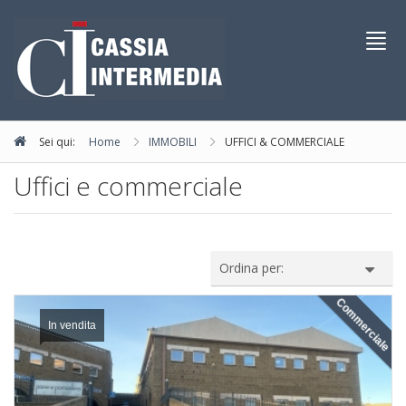
Toggl
navig
Sei qui:
Home
IMMOBILI
UFFICI & COMMERCIALE
Uffici e commerciale
Ordina per:
Commerciale
In vendita