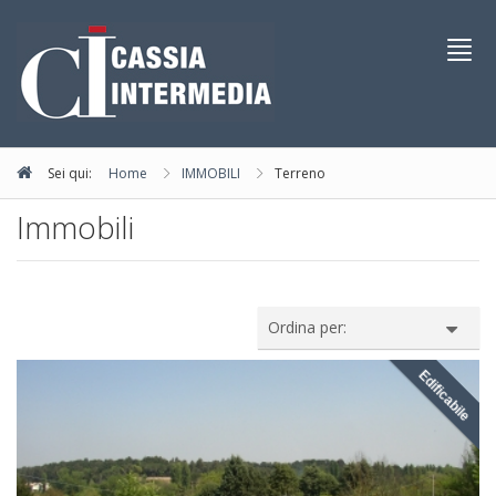
Toggl
navig
Sei qui:
Home
IMMOBILI
Terreno
Immobili
Ordina per:
Edificabile
IN VENDI